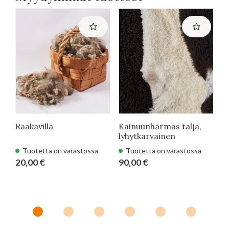
Raakavilla
Kainuunharmas talja,
H
lyhytkarvainen
Tuotetta on varastossa
Tuotetta on varastossa
20,00 €
90,00 €
6