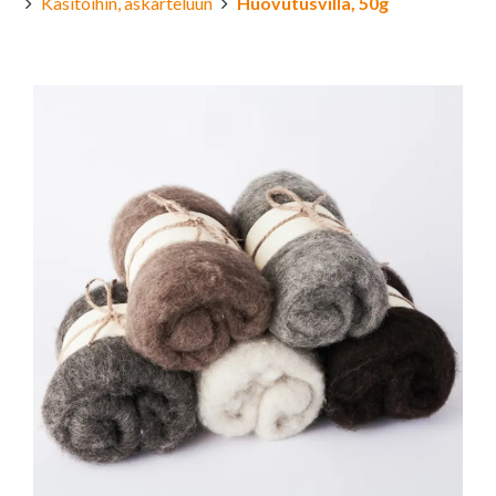
Käsitöihin, askarteluun
Huovutusvilla, 50g