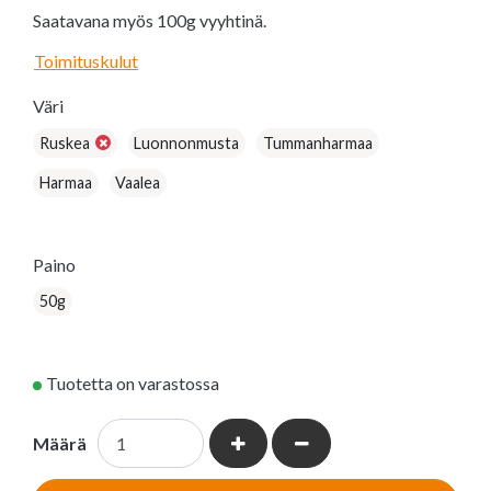
Saatavana myös 100g vyyhtinä.
Toimituskulut
Väri
Ruskea
Luonnonmusta
Tummanharmaa
Harmaa
Vaalea
Paino
50g
Tuotetta on varastossa
Kasvata määrää
Vähennä määrää
Määrä