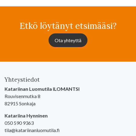
Etkö löytänyt etsimääsi?
Ota yhteyttä
Yhteystiedot
Katariinan Luomutila ILOMANTSI
Rouvisenmutka 8
82915 Sonkaja
Katariina Hynninen
050 590 9363
tila@katariinanluomutila.fi