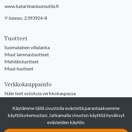
www.katariinanluomutila.fi
Y-tunnus: 2393924-8
Tuotteet
Suomalainen villalanka
Muut lammastuotteet
Mehiläistuotteet
Muut tuotteet
Verkkokauppainfo
Näin teet ostoksia verkkokaupassa
Sopimusehdot
Toimitustavat
Käytämme tällä sivustolla evästeitä parantaaksemme
Maksutavat
käyttökokemustasi. Jatkamalla sivuston käyttöä hyväksyt
Tietosuojaseloste
evästeiden käytön.
Yhteystiedot