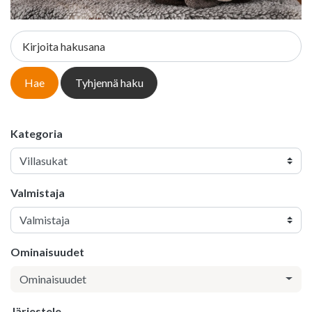
Kirjoita hakusana
Hae
Tyhjennä haku
Kategoria
Valmistaja
Ominaisuudet
Ominaisuudet
Järjestele