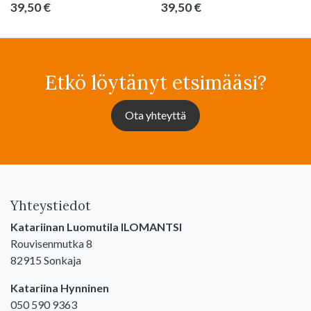
39,50 €
39,50 €
Etkö löytänyt etsimääsi?
Ota yhteyttä
Yhteystiedot
Katariinan Luomutila ILOMANTSI
Rouvisenmutka 8
82915 Sonkaja
Katariina Hynninen
050 590 9363