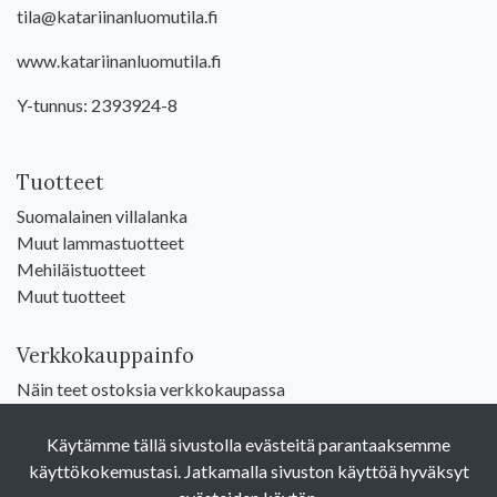
tila@katariinanluomutila.fi
www.katariinanluomutila.fi
Y-tunnus: 2393924-8
Tuotteet
Suomalainen villalanka
Muut lammastuotteet
Mehiläistuotteet
Muut tuotteet
Verkkokauppainfo
Näin teet ostoksia verkkokaupassa
Sopimusehdot
Toimitustavat
Käytämme tällä sivustolla evästeitä parantaaksemme
Maksutavat
käyttökokemustasi. Jatkamalla sivuston käyttöä hyväksyt
Tietosuojaseloste