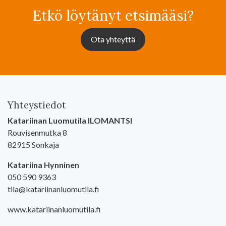
Etkö löytänyt etsimääsi?
Ota yhteyttä
Yhteystiedot
Katariinan Luomutila ILOMANTSI
Rouvisenmutka 8
82915 Sonkaja
Katariina Hynninen
050 590 9363
tila@katariinanluomutila.fi
www.katariinanluomutila.fi