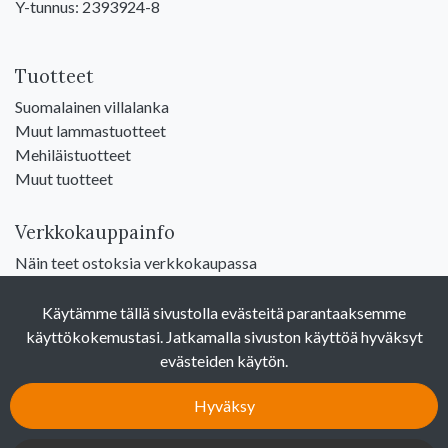
Y-tunnus: 2393924-8
Tuotteet
Suomalainen villalanka
Muut lammastuotteet
Mehiläistuotteet
Muut tuotteet
Verkkokauppainfo
Näin teet ostoksia verkkokaupassa
Sopimusehdot
Toimitustavat
Käytämme tällä sivustolla evästeitä parantaaksemme
Maksutavat
käyttökokemustasi. Jatkamalla sivuston käyttöä hyväksyt
Tietosuojaseloste
evästeiden käytön.
Yhteystiedot
Hyväksy