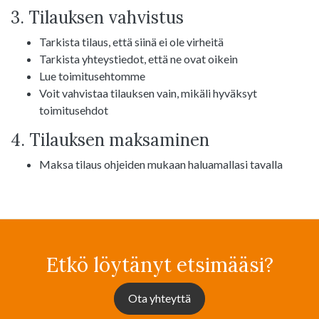
3. Tilauksen vahvistus
Tarkista tilaus, että siinä ei ole virheitä
Tarkista yhteystiedot, että ne ovat oikein
Lue toimitusehtomme
Voit vahvistaa tilauksen vain, mikäli hyväksyt
toimitusehdot
4. Tilauksen maksaminen
Maksa tilaus ohjeiden mukaan haluamallasi tavalla
Etkö löytänyt etsimääsi?
Ota yhteyttä