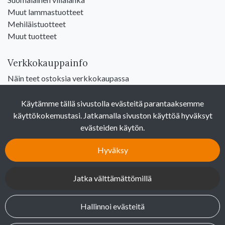
Muut lammastuotteet
Mehiläistuotteet
Muut tuotteet
Verkkokauppainfo
Näin teet ostoksia verkkokaupassa
Sopimusehdot
Toimitustavat
Käytämme tällä sivustolla evästeitä parantaaksemme
Maksutavat
käyttökokemustasi. Jatkamalla sivuston käyttöä hyväksyt
Tietosuojaseloste
evästeiden käytön.
Yhteystiedot
Hyväksy
Seuraa sosiaalisessa mediassa
Jatka välttämättömillä
Facebook
Hallinnoi evästeitä