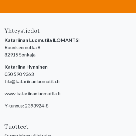
Yhteystiedot
Katariinan Luomutila ILOMANTSI
Rouvisenmutka 8
82915 Sonkaja
Katariina Hynninen
050 590 9363
tila@katariinanluomutila.fi
www.katariinanluomutila.fi
Y-tunnus: 2393924-8
Tuotteet
Suomalainen villalanka