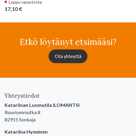
Loppu varastosta
17,10 €
Etkö löytänyt etsimääsi?
Ota yhteyttä
Yhteystiedot
Katariinan Luomutila ILOMANTSI
Rouvisenmutka 8
82915 Sonkaja
Katariina Hynninen