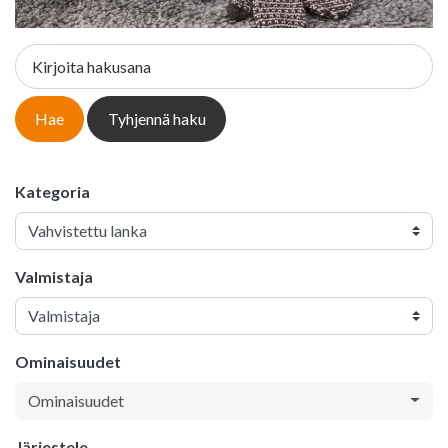
Kirjoita hakusana
Hae
Tyhjennä haku
Kategoria
Valmistaja
Ominaisuudet
Ominaisuudet
Järjestele