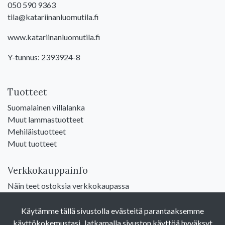
050 590 9363
tila@katariinanluomutila.fi
www.katariinanluomutila.fi
Y-tunnus: 2393924-8
Tuotteet
Suomalainen villalanka
Muut lammastuotteet
Mehiläistuotteet
Muut tuotteet
Verkkokauppainfo
Näin teet ostoksia verkkokaupassa
Sopimusehdot
Toimitustavat
Käytämme tällä sivustolla evästeitä parantaaksemme
Maksutavat
käyttökokemustasi. Jatkamalla sivuston käyttöä hyväksyt