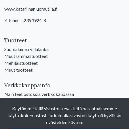
www.katariinanluomutila.fi
Y-tunnus: 2393924-8
Tuotteet
Suomalainen villalanka
Muut lammastuotteet
Mehiläistuotteet
Muut tuotteet
Verkkokauppainfo
Näin teet ostoksia verkkokaupassa
Sopimusehdot
Toimitustavat
Käytämme tällä sivustolla evästeitä parantaaksemme
Maksutavat
käyttökokemustasi. Jatkamalla sivuston käyttöä hyväksyt
Tietosuojaseloste
evästeiden käytön.
Yhteystiedot