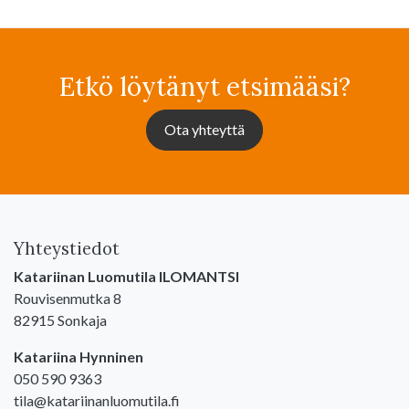
Etkö löytänyt etsimääsi?
Ota yhteyttä
Yhteystiedot
Katariinan Luomutila ILOMANTSI
Rouvisenmutka 8
82915 Sonkaja
Katariina Hynninen
050 590 9363
tila@katariinanluomutila.fi