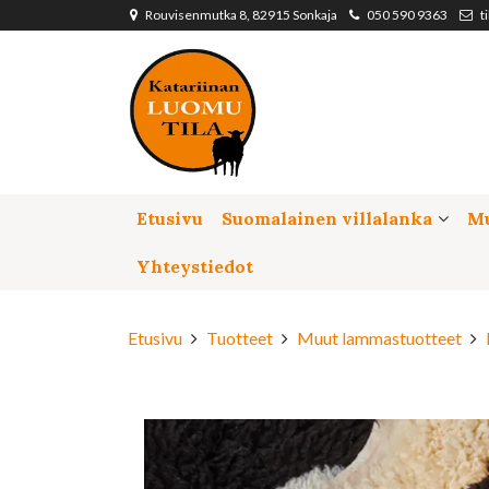
Siirry pääsisältöön
Rouvisenmutka 8, 82915 Sonkaja
050 590 9363
t
Etusivu
Suomalainen villalanka
Mu
Yhteystiedot
Etusivu
Tuotteet
Muut lammastuotteet