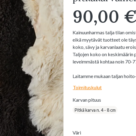
90,00 
Kainuunharmas talja tilan omi
eikä myytävät tuotteet ole täys
koko, sävy ja karvanlaatu erois
Taljojen koko on keskimäärin 
leveimmästä kohtaa noin 70-7
Laitamme mukaan taljan hoito-
Toimituskulut
Karvan pituus
Pitkä karva n. 4 - 8 cm
Väri