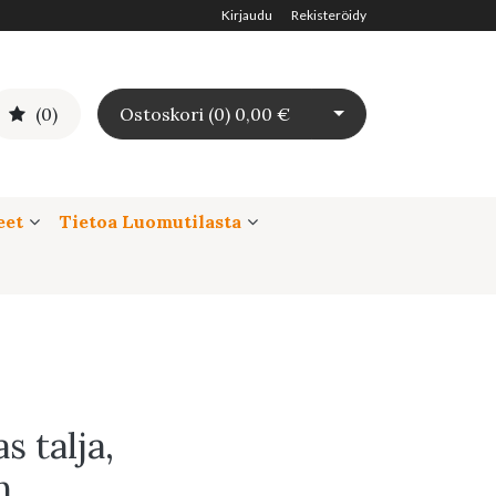
Kirjaudu
Rekisteröidy
Avaa ostoskori
(0)
Ostoskori (
0
)
0,00 €
eet
Tietoa Luomutilasta
 talja,
n