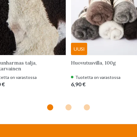
UUSI
unharmas talja,
Huovutusvilla, 100g
karvainen
etta on varastossa
Tuotetta on varastossa
 €
6,90 €