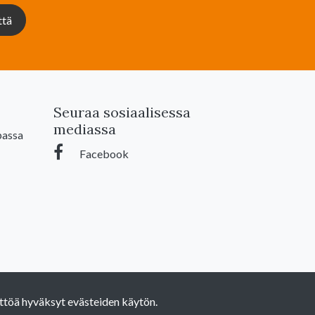
ttä
Seuraa sosiaalisessa
mediassa
passa
Facebook
ttöä hyväksyt evästeiden käytön.