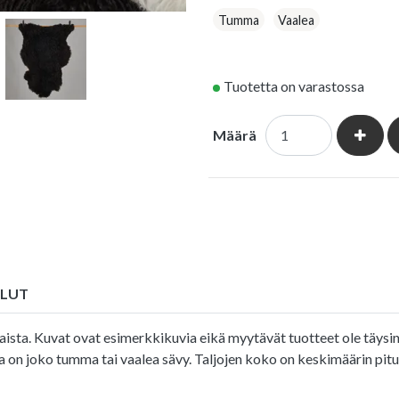
Tumma
Vaalea
Tuotetta on varastossa
Kasvat
Määrä
ULUT
sta. Kuvat ovat esimerkkikuvia eikä myytävät tuotteet ole täysin s
na on joko tumma tai vaalea sävy. Taljojen koko on keskimäärin pi