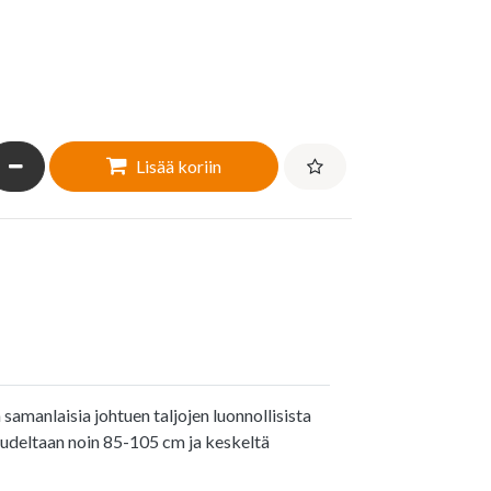
a määrää
Vähennä määrää
Lisää koriin
amanlaisia johtuen taljojen luonnollisista
tuudeltaan noin 85-105 cm ja keskeltä