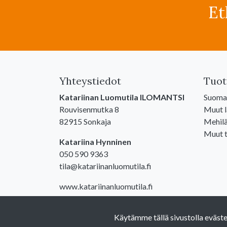
Et
Yhteystiedot
Tuot
Katariinan Luomutila ILOMANTSI
Suomal
Rouvisenmutka 8
Muut 
82915 Sonkaja
Mehilä
Muut t
Katariina Hynninen
050 590 9363
tila@katariinanluomutila.fi
www.katariinanluomutila.fi
Y-tunnus: 2393924-8
Käytämme tällä sivustolla eväst