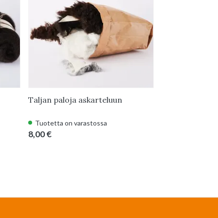
UUSI
Taljan paloja askarteluun
Huovutusvilla, 
Tuotetta on varastossa
Tuotetta on var
8,00 €
3,95 €