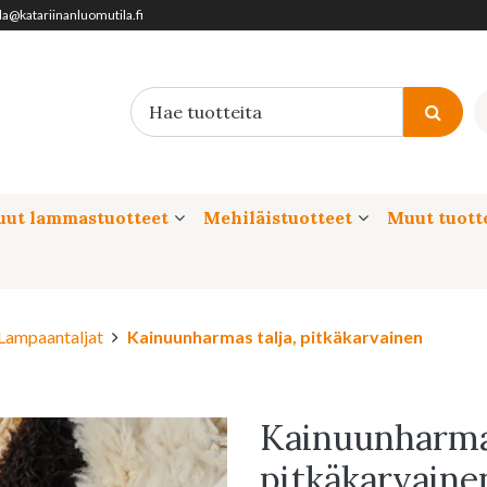
ila@katariinanluomutila.fi
ut lammastuotteet
Mehiläistuotteet
Muut tuott
Lampaantaljat
Kainuunharmas talja, pitkäkarvainen
Kainuunharmas
pitkäkarvaine