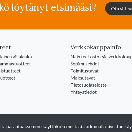
kö löytänyt etsimääsi?
Ota yhtey
teet
Verkkokauppainfo
ainen villalanka
Näin teet ostoksia verkkokau
lammastuotteet
Sopimusehdot
istuotteet
Toimitustavat
uotteet
Maksutavat
Tietosuojaseloste
Yhteystiedot
eitä parantaaksemme käyttökokemustasi. Jatkamalla sivuston käy