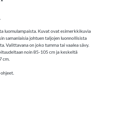
€
sta luomulampaista. Kuvat ovat esimerkkikuvia
in samanlaisia johtuen taljojen luonnollisista
ta. Valittavana on joko tumma tai vaalea sävy.
pituudeltaan noin 85-105 cm ja keskeltä
7 cm.
ohjeet.