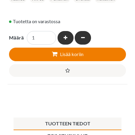
Tuotetta on varastossa
Kasvata määrää
Vähennä määrää
Määrä
Lisää koriin
TUOTTEEN TIEDOT