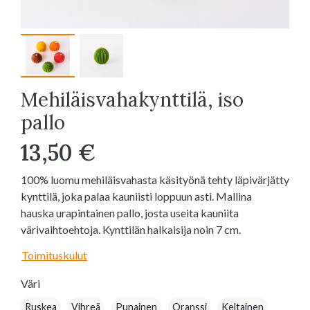
Mehiläisvahakynttilä, iso
pallo
13,50 €
100% luomu mehiläisvahasta käsityönä tehty läpivärjätty
kynttilä, joka palaa kauniisti loppuun asti. Mallina
hauska urapintainen pallo, josta useita kauniita
värivaihtoehtoja. Kynttilän halkaisija noin 7 cm.
Toimituskulut
Väri
Ruskea
Vihreä
Punainen
Oranssi
Keltainen