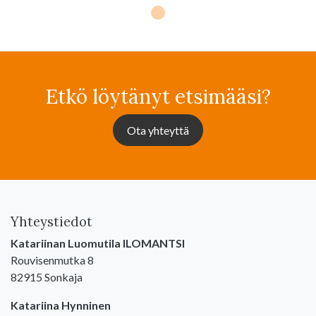
Etkö löytänyt etsimääsi?
Ota yhteyttä
Yhteystiedot
Katariinan Luomutila ILOMANTSI
Rouvisenmutka 8
82915 Sonkaja
Katariina Hynninen