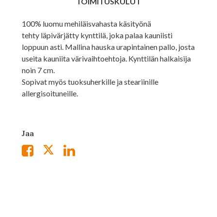
TOIMITUSKULUT
100% luomu mehiläisvahasta käsityönä
tehty läpivärjätty kynttilä, joka palaa kauniisti
loppuun asti. Mallina hauska urapintainen pallo, josta
useita kauniita värivaihtoehtoja. Kynttilän halkaisija
noin 7 cm.
Sopivat myös tuoksuherkille ja steariinille
allergisoituneille.
Jaa