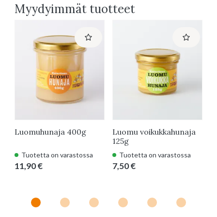
Myydyimmät tuotteet
Luomuhunaja 400g
Luomu voikukkahunaja
L
125g
g
Tuotetta on varastossa
Tuotetta on varastossa
11,90 €
7,50 €
1