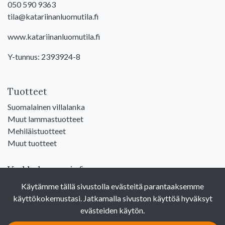
050 590 9363
tila@katariinanluomutila.fi
www.katariinanluomutila.fi
Y-tunnus: 2393924-8
Tuotteet
Suomalainen villalanka
Muut lammastuotteet
Mehiläistuotteet
Muut tuotteet
Verkkokauppainfo
Näin teet ostoksia verkkokaupassa
Käytämme tällä sivustolla evästeitä parantaaksemme
Sopimusehdot
käyttökokemustasi. Jatkamalla sivuston käyttöä hyväksyt
Toimitustavat
evästeiden käytön.
Maksutavat