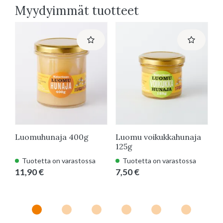
Myydyimmät tuotteet
Luomuhunaja 400g
Luomu voikukkahunaja
L
125g
g
Tuotetta on varastossa
Tuotetta on varastossa
11,90 €
7,50 €
1