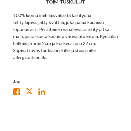
TOIMITUSKULUT
100% luomu mehiläisvahasta käsityönä
tehty läpivärjätty kynttilä, joka palaa kauniisti
loppuun asti. Perinteinen vahalevystä tehty pitkä
malli, josta useita kauniita värivaihtoehtoja. Kynttilän
halkaisija noin 2cm ja korkeus noin 22 cm.
Sopivat myös tuoksuherkille ja steariinille
allergisoituneille.
Jaa