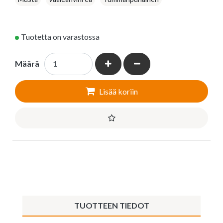
Tuotetta on varastossa
Kasvata määrää
Vähennä määrää
Määrä
Lisää koriin
TUOTTEEN TIEDOT