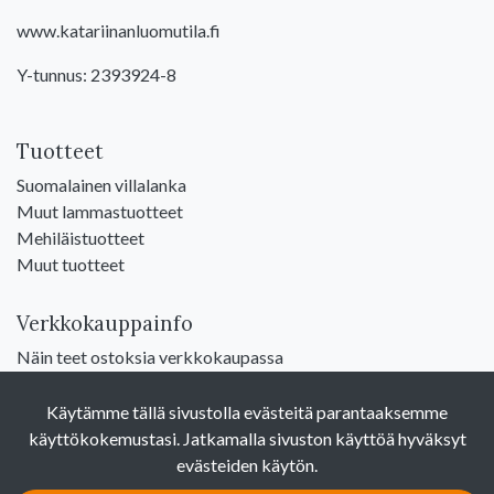
www.katariinanluomutila.fi
Y-tunnus: 2393924-8
Tuotteet
Suomalainen villalanka
Muut lammastuotteet
Mehiläistuotteet
Muut tuotteet
Verkkokauppainfo
Näin teet ostoksia verkkokaupassa
Sopimusehdot
Toimitustavat
Käytämme tällä sivustolla evästeitä parantaaksemme
Maksutavat
käyttökokemustasi. Jatkamalla sivuston käyttöä hyväksyt
Tietosuojaseloste
evästeiden käytön.
Yhteystiedot