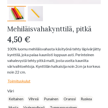
Mehiläisvahakynttilä, pitkä
4,50 €
100% luomu mehiläisvahasta käsityönä tehty läpivärjätty
kynttilä, joka palaa kauniisti loppuun asti. Perinteinen
vahalevystä tehty pitkä malli, josta useita kauniita
värivaihtoehtoja. Kynttilän halkaisija noin 2cm ja korkeus
noin 22 cm.
Toimituskulut
Väri
Keltainen
Vihreä
Punainen
Oranssi
Ruskea
Musta
Vaaleanvihreä
Tummanpunainen