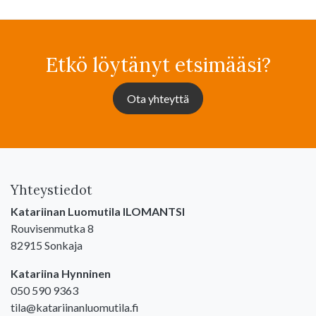
Etkö löytänyt etsimääsi?
Ota yhteyttä
Yhteystiedot
Katariinan Luomutila ILOMANTSI
Rouvisenmutka 8
82915 Sonkaja
Katariina Hynninen
050 590 9363
tila@katariinanluomutila.fi