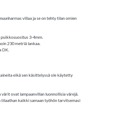
unharmas villaa ja se on tehty tilan omien
3, puikkosuositus 3-4mm.
noin 230 metriä lankaa.
a DK.
äaineita eikä sen käsittelyssä ole käytetty
n värit ovat lampaanvillan luonnollisia värejä.
n tilaathan kaikki samaan työhön tarvitsemasi