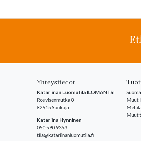
Et
Yhteystiedot
Tuot
Katariinan Luomutila ILOMANTSI
Suomal
Rouvisenmutka 8
Muut 
82915 Sonkaja
Mehilä
Muut t
Katariina Hynninen
050 590 9363
tila@katariinanluomutila.fi