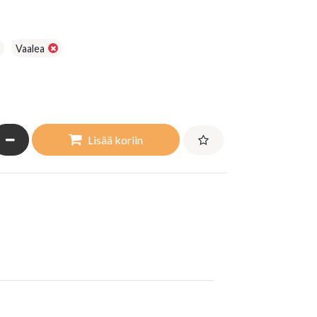
Vaalea
a määrää
Vähennä määrää
Lisää koriin