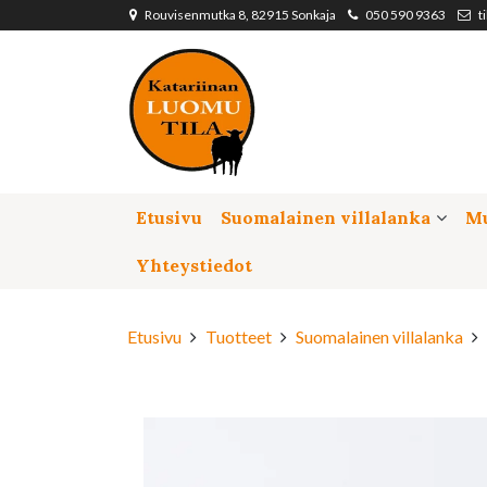
Siirry pääsisältöön
Rouvisenmutka 8, 82915 Sonkaja
050 590 9363
t
Etusivu
Suomalainen villalanka
Mu
Yhteystiedot
Etusivu
Tuotteet
Suomalainen villalanka