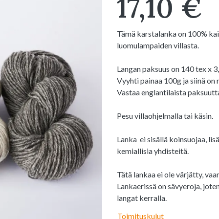
17,10 €
Tämä karstalanka on 100% kainu
luomulampaiden villasta.
Langan paksuus on 140 tex x 
Vyyhti painaa 100g ja siinä on 
Vastaa englantilaista paksuutt
Pesu villaohjelmalla tai käsin.
Lanka ei sisällä koinsuojaa, lis
kemiallisia yhdisteitä.
Tätä lankaa ei ole värjätty, vaa
Lankaerissä on sävyeroja, jote
langat kerralla.
Toimituskulut