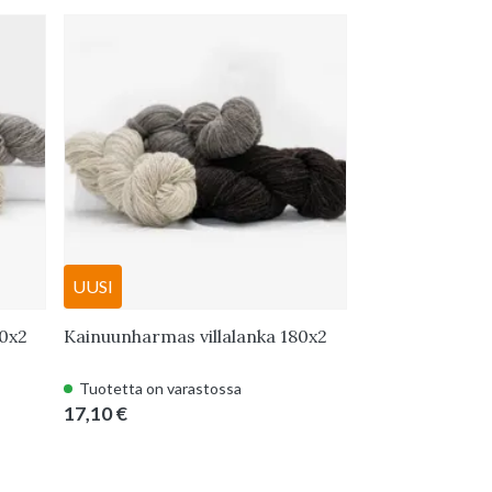
UUSI
40x2
Kainuunharmas villalanka 180x2
Kainuunharmas 
Tuotetta on varastossa
Loppu varastos
17,10 €
17,10 €