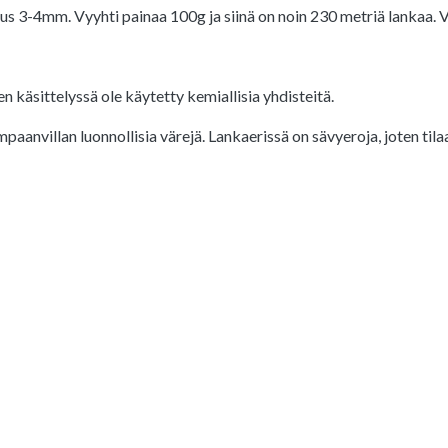
us 3-4mm. Vyyhti painaa 100g ja siinä on noin 230 metriä lankaa. 
sen käsittelyssä ole käytetty kemiallisia yhdisteitä.
lampaanvillan luonnollisia värejä. Lankaerissä on sävyeroja, joten t