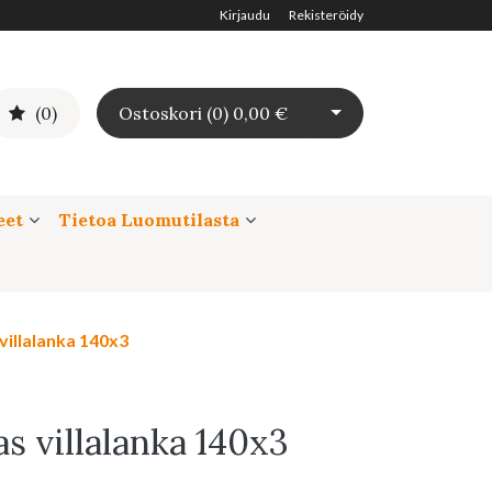
Kirjaudu
Rekisteröidy
Avaa ostoskori
(0)
Ostoskori (
0
)
0,00 €
eet
Tietoa Luomutilasta
illalanka 140x3
 villalanka 140x3