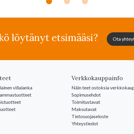
kö löytänyt etsimääsi?
Ota yhtey
teet
Verkkokauppainfo
ainen villalanka
Näin teet ostoksia verkkokau
lammastuotteet
Sopimusehdot
istuotteet
Toimitustavat
uotteet
Maksutavat
Tietosuojaseloste
Yhteystiedot