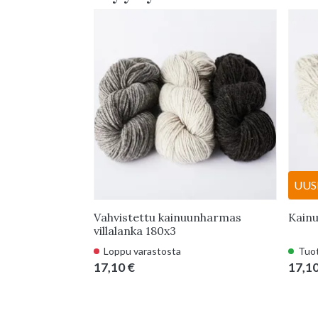
UUS
Vahvistettu kainuunharmas
Kainu
villalanka 180x3
Loppu varastosta
Tuot
17,10 €
17,10