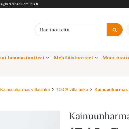
ila@katariinanluomutila.fi
ut lammastuotteet
Mehiläistuotteet
Muut tuott
Kainuunharmas villalanka
100 % villalanka
Kainuunharmas v
Kainuunharmas