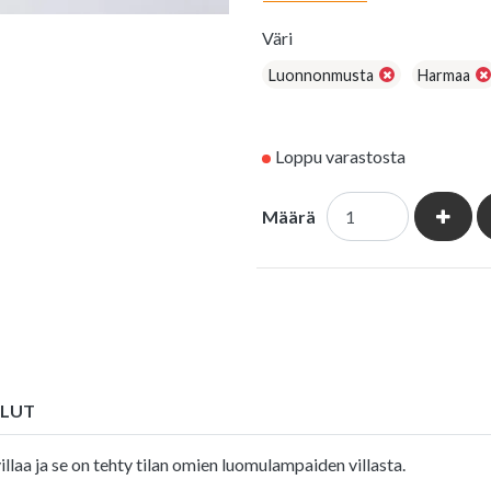
Väri
Luonnonmusta
Harmaa
Loppu varastosta
Kasvat
Määrä
ULUT
aa ja se on tehty tilan omien luomulampaiden villasta.