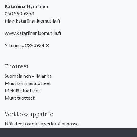
Katariina Hynninen
050 590 9363
tila@katariinanluomutila.fi
www.katariinanluomutila.fi
Y-tunnus: 2393924-8
Tuotteet
Suomalainen villalanka
Muut lammastuotteet
Mehiläistuotteet
Muut tuotteet
Verkkokauppainfo
Näin teet ostoksia verkkokaupassa
Sopimusehdot