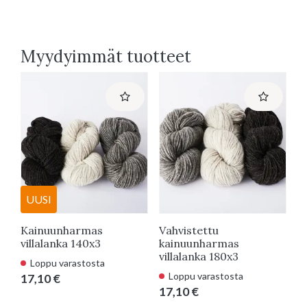
Myydyimmät tuotteet
UUSI
Kainuunharmas
Vahvistettu
K
villalanka 140x3
kainuunharmas
v
villalanka 180x3
Loppu varastosta
Loppu varastosta
17,10 €
1
17,10 €