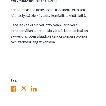
Pesu villaohjelmalla tai käsin.
Lanka ei sisällä koinsuojaa, lisäaineita eikä sen
käsittelyssä ole käytetty kemiallisia yhdisteitä.
Tätä lankaa ei ole värjätty, vaan värit ovat
lampaanvillan luonnollisia värejä. Lankaerissä on
sävyeroja, joten tilaathan kaikki samaan työhön
tarvitsemasi langat kerralla.
Jaa