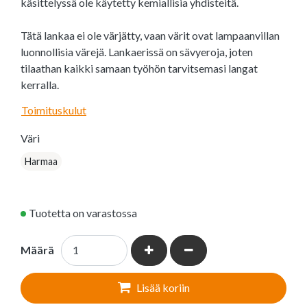
käsittelyssä ole käytetty kemiallisia yhdisteitä.
Tätä lankaa ei ole värjätty, vaan värit ovat lampaanvillan
luonnollisia värejä. Lankaerissä on sävyeroja, joten
tilaathan kaikki samaan työhön tarvitsemasi langat
kerralla.
Toimituskulut
Väri
Harmaa
Tuotetta on varastossa
Kasvata määrää
Vähennä määrää
Määrä
Lisää koriin