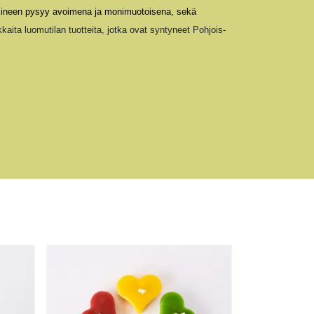
mineen pysy
y
avoimena ja moni
muotoisena,
sekä
kaita luomutilan tuotteita, jotka o
vat syntyneet
Pohjois-