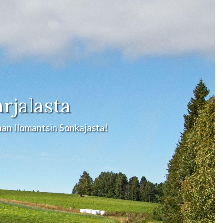
rjalasta
aan Ilomantsin Sonkajasta!