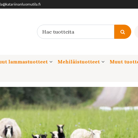
ila@katariinanluomutila.fi
ut lammastuotteet
Mehiläistuotteet
Muut tuott