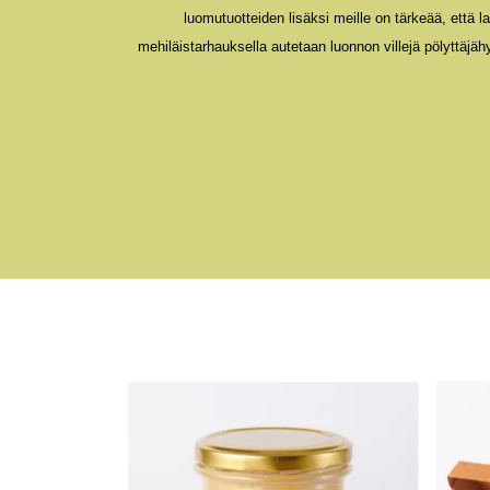
luomu
tuotteiden lisäksi
meille on
tärkeää, että l
mehiläistarhauksella autetaan luonnon vill
ejä
pölyttäjä
h