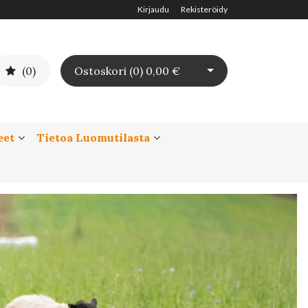
Kirjaudu
Rekisteröidy
Avaa ostoskori
(0)
Ostoskori (
0
)
0,00 €
eet
Tietoa Luomutilasta