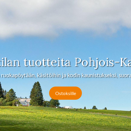
lan tuotteita Pohjois-Ka
 ruokapöytään, käsitöihin ja kodin kaunistukseksi, suor
Ostoksille