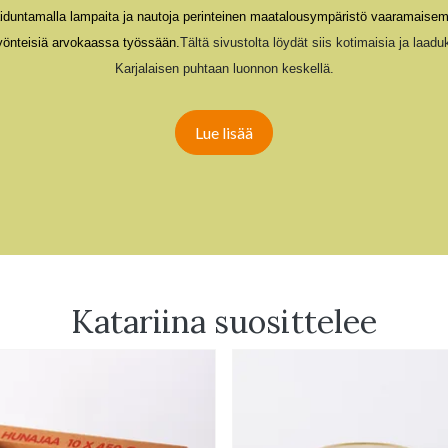
aiduntamalla lampaita ja nautoja perinteinen maatalousympäristö vaaramaise
yönteis
iä
arvoka
assa
työ
ssään.
Tältä sivustolta löydät
siis
kotimaisia ja laaduk
Karjalaisen puhtaan luonnon keskellä.
Lue lisää
Katariina suosittelee