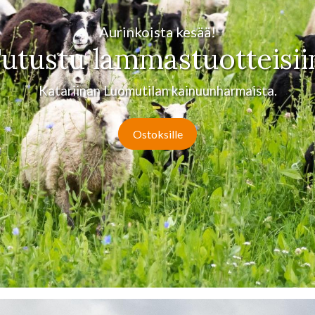
Aurinkoista kesää!
utustu lammastuotteisii
Katariinan Luomutilan kainuunharmaista.
Ostoksille